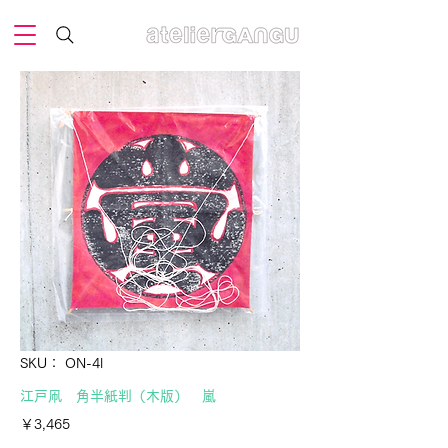
SKU： ON-4l
江戸凧 角半紙判（木版） 嵐
価
￥3,465