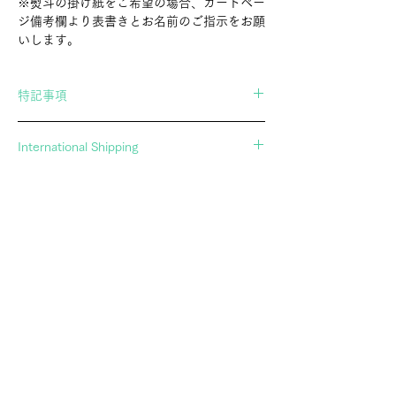
※熨斗の掛け紙をご希望の場合、カートペー
ジ備考欄より表書きとお名前のご指示をお願
いします。
特記事項
当店の商品は職人さんによる手作業で作られ
International Shipping
たもののため、形、色、サイズが全て微妙に
異なります。
If you wish to ship overseas, please contact
商品は一つ一つ風合いが異なり、表現上かす
us in advance.
れや傷に見える場合もございますが、全ての
▶︎Contact Form
商品はスタッフで検品し、問題が無いと判断
したものだけを扱っております。「個体差」
や「画像の商品との違い」についてご了承の
郷土玩具・民芸玩具の専門店 アトリエガング
上、お買い求めいただきますようお願い申し
ATELIERGANGU。幸運を招くオリジナル黒猫張り子や、
上げます。
廃絶してしまった玩具を記録するオリジナルポストカード
通販を展開し、調布の実店舗とあわせて文化の継承に努め
ています。
SHOPPING INFO