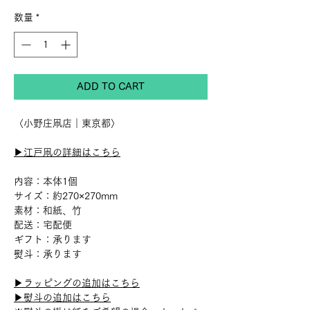
格
数量
*
ADD TO CART
〈小野庄凧店｜東京都〉
▶︎江戸凧の詳細はこちら
内容：本体1個
サイズ：約270×270mm
素材：和紙、竹
配送：宅配便
ギフト：承ります
熨斗：承ります
▶︎ラッピングの追加はこちら
▶︎熨斗の追加はこちら