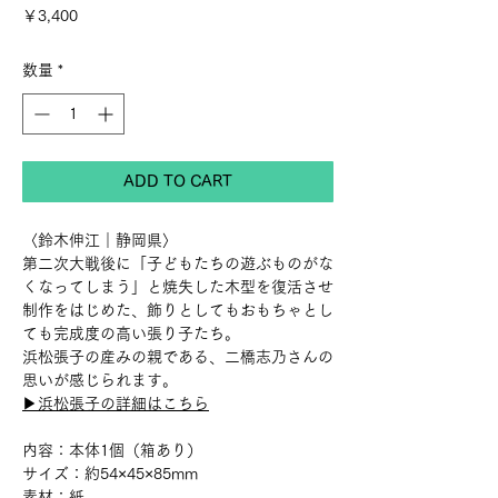
価
￥3,400
格
数量
*
ADD TO CART
〈鈴木伸江｜静岡県〉
第二次大戦後に「子どもたちの遊ぶものがな
くなってしまう」と焼失した木型を復活させ
制作をはじめた、飾りとしてもおもちゃとし
ても完成度の高い張り子たち。
浜松張子の産みの親である、二橋志乃さんの
思いが感じられます。
▶︎浜松張子の詳細はこちら
内容：本体1個（箱あり）
サイズ：約54×45×85mm
素材：紙