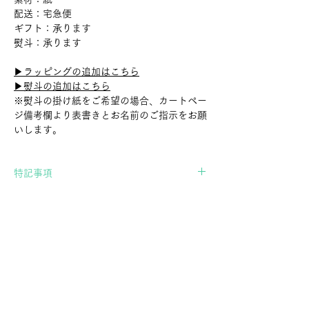
配送：宅急便
ギフト：承ります
熨斗：承ります
▶︎ラッピングの追加はこちら
▶︎熨斗の追加はこちら
※熨斗の掛け紙をご希望の場合、カートペー
ジ備考欄より表書きとお名前のご指示をお願
いします。
特記事項
当店の商品は職人さんによる手作業で作られ
International Shipping
たもののため、形、色、サイズが全て微妙に
異なります。
If you wish to ship overseas, please contact
商品は一つ一つ風合いが異なり、表現上かす
us in advance.
れや傷に見える場合もございますが、全ての
▶︎Contact Form
商品はスタッフで検品し、問題が無いと判断
したものだけを扱っております。「個体差」
や「画像の商品との違い」についてご了承の