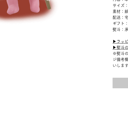
サイズ：約
素材：
配送：
ギフト
熨斗：
▶︎ラッ
▶︎熨斗
※熨斗
ジ備考
いしま