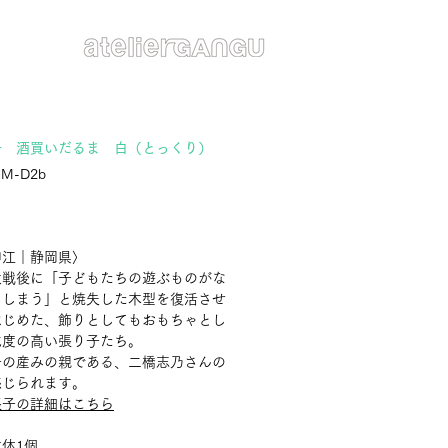
子 酒買いだるま 白（とっくり）
HM-D2b
価
格
伸江｜静岡県〉
大戦後に「子どもたちの遊ぶものがな
てしまう」と焼失した木型を復活させ
はじめた、飾りとしてもおもちゃとし
成度の高い張り子たち。
子の産みの親である、二橋志乃さんの
感じられます。
張子の詳細はこちら
体1個