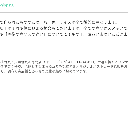
Shipping
で作られたもののため、形、色、サイズが全て微妙に異なります。
現上かすれや傷に見える場合もございますが、全ての商品はスタッフで
や「画像の商品との違い」についてご了承の上、お買い求めいただきま
郷土玩具・民芸玩具の専門店 アトリエガング ATELIERGANGU。幸運を招くオリジ
ル黒猫張り子や、廃絶してしまった玩具を記録するオリジナルポストカード通販を展
開し、調布の実店舗とあわせて文化の継承に努めています。