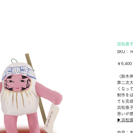
浜松張
SKU： 
￥6,400
〈鈴木
第二次
くなっ
制作を
ても完
浜松張
思いが
▶︎浜松
内容：本