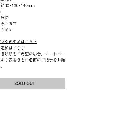
60×130×140mm
紙
宅急便
：承ります
承ります
ピングの追加はこちら
の追加はこちら
の掛け紙をご希望の場合、カートペー
欄より表書きとお名前のご指示をお願
す。
SOLD OUT