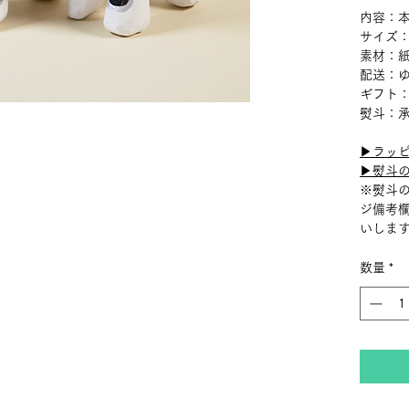
内容：本
サイズ：
素材：
配送：
ギフト
熨斗：
▶︎ラッ
▶︎熨斗
※熨斗
ジ備考
いしま
数量
*