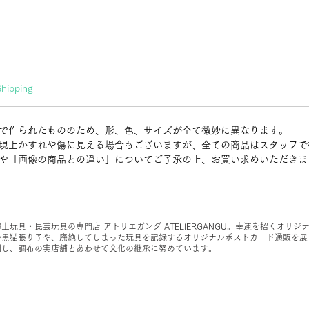
Shipping
で作られたもののため、形、色、サイズが全て微妙に異なります。
現上かすれや傷に見える場合もございますが、全ての商品はスタッフで
や「画像の商品との違い」についてご了承の上、お買い求めいただきま
郷土玩具・民芸玩具の専門店 アトリエガング ATELIERGANGU。幸運を招くオリジ
ル黒猫張り子や、廃絶してしまった玩具を記録するオリジナルポストカード通販を展
開し、調布の実店舗とあわせて文化の継承に努めています。