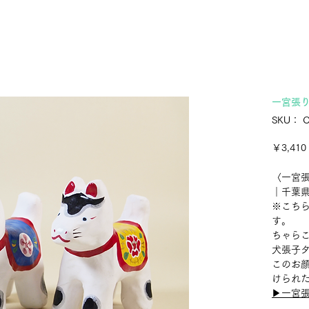
一宮張
SKU： C
￥3,410
〈一宮張
｜千葉
※こち
す。
ちゃら
犬張子
このお
けられ
▶︎一宮