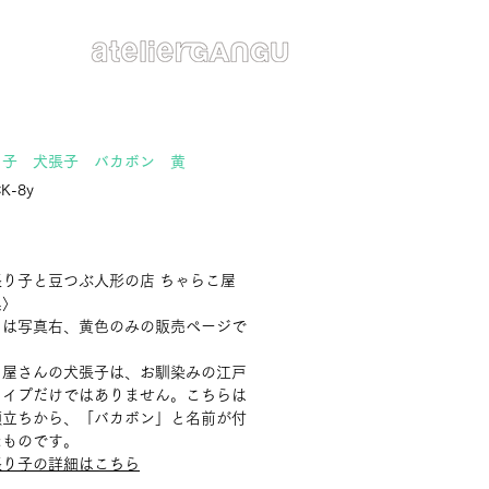
り子 犬張子 バカボン 黄
K-8y
価
格
り子と豆つぶ人形の店 ちゃらこ屋
県〉
らは写真右、黄色のみの販売ページで
こ屋さんの犬張子は、お馴染みの江戸
タイプだけではありません。こちらは
顔立ちから、「バカボン」と名前が付
たものです。
張り子の詳細はこちら