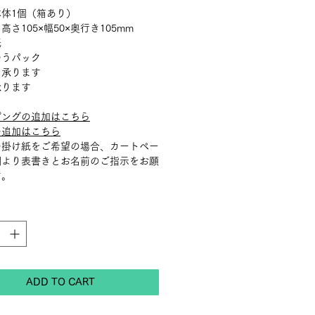
体1個（箱あり）
高さ105×幅50×奥行き105mm
紙
ゆうパック
：承ります
承ります
ピングの追加はこちら
の追加はこちら
の掛け紙をご希望の場合、カートペー
欄より表書きとお名前のご指示をお願
す。
ADD TO CART