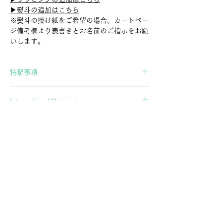
▶︎熨斗の追加はこちら
※熨斗の掛け紙をご希望の場合、カートペー
ジ備考欄より表書きとお名前のご指示をお願
いします。
特記事項
当店の商品は職人さんによる手作業で作られ
International Shipping
たもののため、形、色、サイズが全て微妙に
異なります。
If you wish to ship overseas, please contact
商品は一つ一つ風合いが異なり、表現上かす
us in advance.
れや傷に見える場合もございますが、全ての
▶︎Contact Form
商品はスタッフで検品し、問題が無いと判断
したものだけを扱っております。「個体差」
や「画像の商品との違い」についてご了承の
郷土玩具・民芸玩具の専門店 アトリエガング
上、お買い求めいただきますようお願い申し
ATELIERGANGU。幸運を招くオリジナル黒猫張り子や、
上げます。
廃絶してしまった玩具を記録するオリジナルポストカード
通販を展開し、調布の実店舗とあわせて文化の継承に努め
ています。