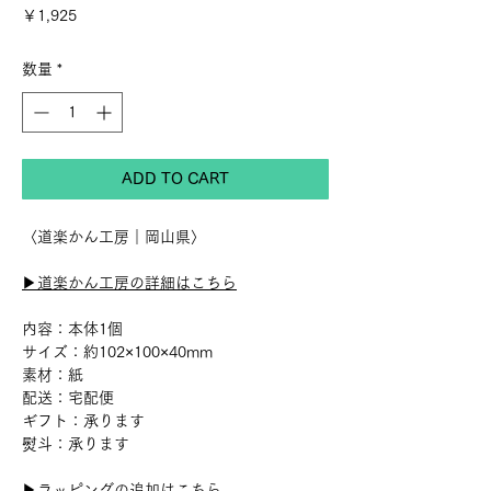
価
￥1,925
格
数量
*
ADD TO CART
〈道楽かん工房｜岡山県〉
▶︎道楽かん工房の詳細はこちら
内容：本体1個
サイズ：約102×100×40mm
素材：紙
配送：宅配便
ギフト：承ります
熨斗：承ります
▶︎ラッピングの追加はこちら