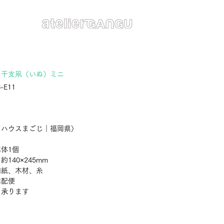
 干支凧（いぬ）ミニ
-E11
価
格
トハウスまごじ｜福岡県〉
体1個
140×245mm
和紙、木材、糸
宅配便
：承ります