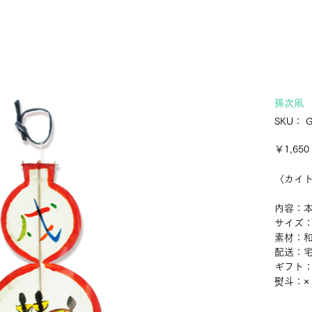
孫次凧
SKU： G
￥1,650
〈カイ
内容：本
サイズ：約
素材：
配送：
ギフト
熨斗：×