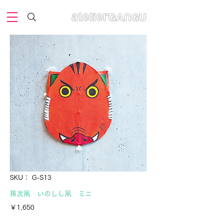
SKU： G-S13
孫次凧 いのしし凧 ミニ
価
￥1,650