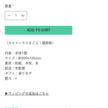
格
数量
*
ADD TO CART
〈カイトハウスまごじ｜福岡県〉
内容：本体1個
サイズ：約200×155mm
素材：和紙、木材、糸
配送：宅配便
ギフト：承ります
熨斗：×
▶︎ラッピングの追加はこちら