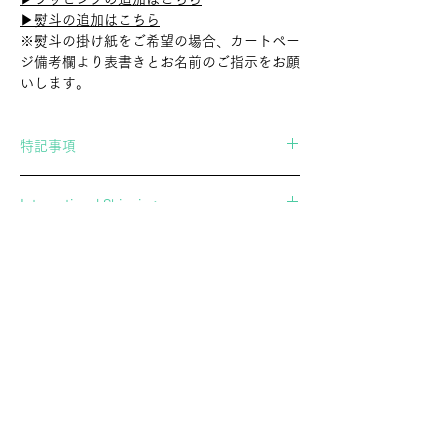
▶︎熨斗の追加はこちら
※熨斗の掛け紙をご希望の場合、カートペー
ジ備考欄より表書きとお名前のご指示をお願
いします。
特記事項
当店の商品は職人さんによる手作業で作られ
International Shipping
たもののため、形、色、サイズが全て微妙に
異なります。
If you wish to ship overseas, please contact
商品は一つ一つ風合いが異なり、表現上かす
us in advance.
れや傷に見える場合もございますが、全ての
▶︎Contact Form
商品はスタッフで検品し、問題が無いと判断
したものだけを扱っております。「個体差」
や「画像の商品との違い」についてご了承の
郷土玩具・民芸玩具の専門店 アトリエガング
上、お買い求めいただきますようお願い申し
ATELIERGANGU。幸運を招くオリジナル黒猫張り子や、
上げます。
廃絶してしまった玩具を記録するオリジナルポストカード
通販を展開し、調布の実店舗とあわせて文化の継承に努め
ています。