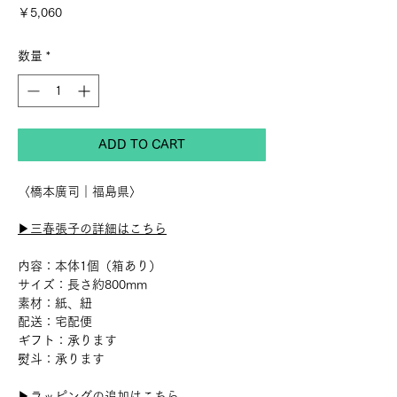
価
￥5,060
格
数量
*
ADD TO CART
〈橋本廣司｜福島県〉
▶︎三春張子の詳細はこちら
内容：本体1個（箱あり）
サイズ：長さ約800mm
素材：紙、紐
配送：宅配便
ギフト：承ります
熨斗：承ります
▶︎ラッピングの追加はこちら