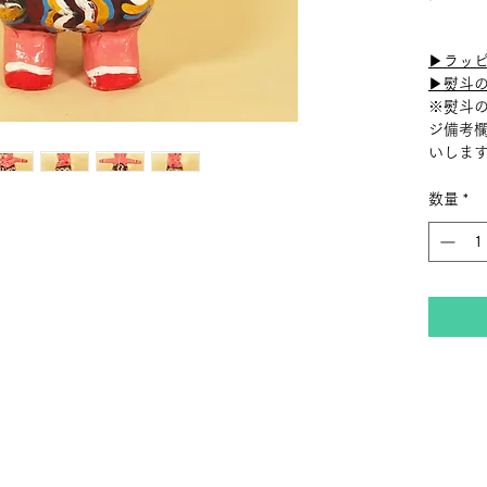
▶︎ラッ
▶︎熨斗
※熨斗
ジ備考
いしま
数量
*