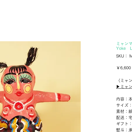
ミャンマ
Yoke 
SKU： M
￥6,600
〈ミャ
▶︎ミャ
内容：本
サイズ：約
素材：
配送：
ギフト
熨斗：