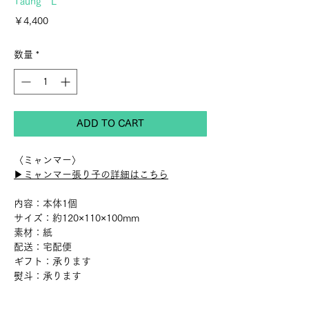
Taung L
価
￥4,400
格
数量
*
ADD TO CART
〈ミャンマー〉
▶︎ミャンマー張り子の詳細はこちら
内容：本体1個
サイズ：約120×110×100mm
素材：紙
配送：宅配便
ギフト：承ります
熨斗：承ります