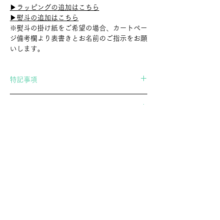
▶︎ラッピングの追加はこちら
▶︎熨斗の追加はこちら
※熨斗の掛け紙をご希望の場合、カートペー
ジ備考欄より表書きとお名前のご指示をお願
いします。
特記事項
当店の商品は職人さんによる手作業で作られ
International Shipping
たもののため、形、色、サイズが全て微妙に
異なります。
If you wish to ship overseas, please contact
商品は一つ一つ風合いが異なり、表現上かす
us in advance.
れや傷に見える場合もございますが、全ての
▶︎Contact Form
商品はスタッフで検品し、問題が無いと判断
したものだけを扱っております。「個体差」
や「画像の商品との違い」についてご了承の
郷土玩具・民芸玩具の専門店 アトリエガング
上、お買い求めいただきますようお願い申し
ATELIERGANGU。幸運を招くオリジナル黒猫張り子や、
上げます。
廃絶してしまった玩具を記録するオリジナルポストカード
通販を展開し、調布の実店舗とあわせて文化の継承に努め
ています。