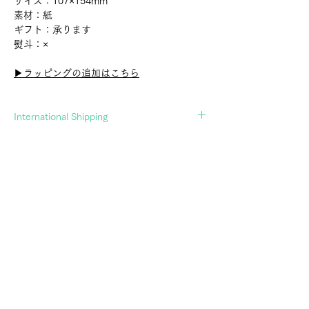
サイズ：107×154mm
素材：紙
ギフト：承ります
熨斗：×
▶︎ラッピングの追加はこちら
International Shipping
If you wish to ship overseas, please contact
us in advance.
▶︎Contact Form
郷土玩具・民芸玩具の専門店 アトリエガング
ATELIERGANGU。幸運を招くオリジナル黒猫張り子や、
廃絶してしまった玩具を記録するオリジナルポストカード
通販を展開し、調布の実店舗とあわせて文化の継承に努め
ています。
SHOPPING INFO