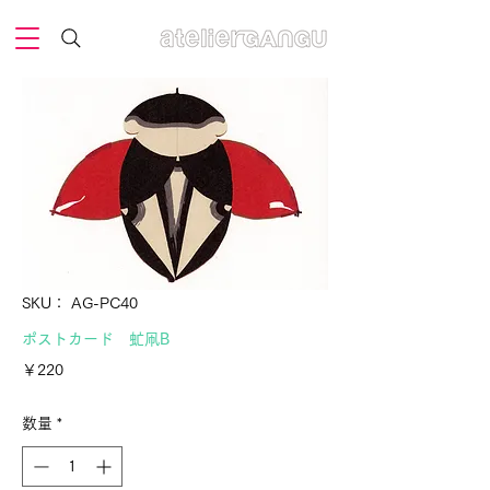
SKU： AG-PC40
ポストカード 虻凧B
価
￥220
格
数量
*