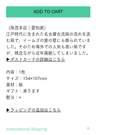
ADD TO CART
〈凧茂本店｜愛知県〉
江戸時代に生まれた名古屋古流凧の流れを汲
む凧で、イームズの家の壁にも飾られていま
した。そのため海外での人気も高い凧です
が、残念ながら近年廃絶してしまいました。
▶︎ポストカードの詳細はこちら
内容：1枚
サイズ：154×107mm
素材：紙
ギフト：承ります
熨斗：×
▶︎ラッピングの追加はこちら
International Shipping