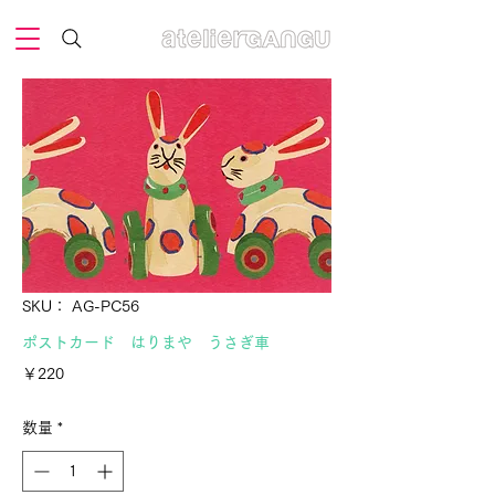
SKU： AG-PC56
ポストカード はりまや うさぎ車
価
￥220
格
数量
*