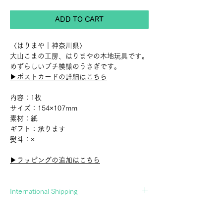
ADD TO CART
〈はりまや｜神奈川県〉
大山こまの工房、はりまやの木地玩具です。
めずらしいブチ模様のうさぎです。
▶︎ポストカードの詳細はこちら
内容：1枚
サイズ：154×107mm
素材：紙
ギフト：承ります
熨斗：×
▶︎ラッピングの追加はこちら
International Shipping
If you wish to ship overseas, please contact
us in advance.