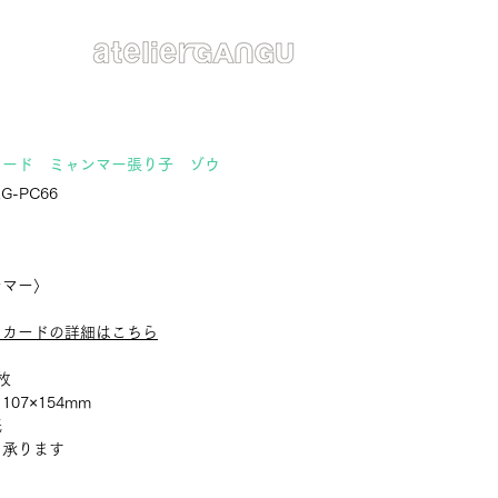
カード ミャンマー張り子 ゾウ
G-PC66
ンマー〉
トカードの詳細はこちら
枚
07×154mm
紙
：承ります