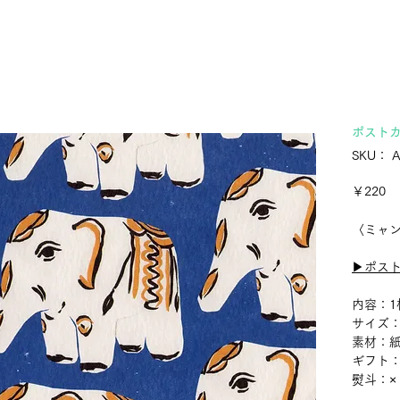
ポスト
SKU： A
価
￥220
格
〈ミャ
▶︎ポス
内容：1
サイズ：1
素材：
ギフト
熨斗：×