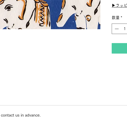
▶︎ラッ
数量
*
 contact us in advance.