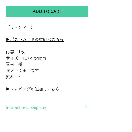
ADD TO CART
〈ミャンマー〉
▶︎ポストカードの詳細はこちら
内容：1枚
サイズ：107×154mm
素材：紙
ギフト：承ります
熨斗：×
▶︎ラッピングの追加はこちら
International Shipping
If you wish to ship overseas, please contact
us in advance.
▶︎Contact Form