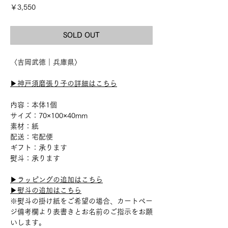
価
￥3,550
格
SOLD OUT
〈吉岡武徳｜兵庫県〉
▶︎神戸須磨張り子の詳細はこちら
内容：本体1個
サイズ：70×100×40mm
素材：紙
配送：宅配便
ギフト：承ります
熨斗：承ります
▶︎ラッピングの追加はこちら
▶︎熨斗の追加はこちら
※熨斗の掛け紙をご希望の場合、カートペー
ジ備考欄より表書きとお名前のご指示をお願
いします。