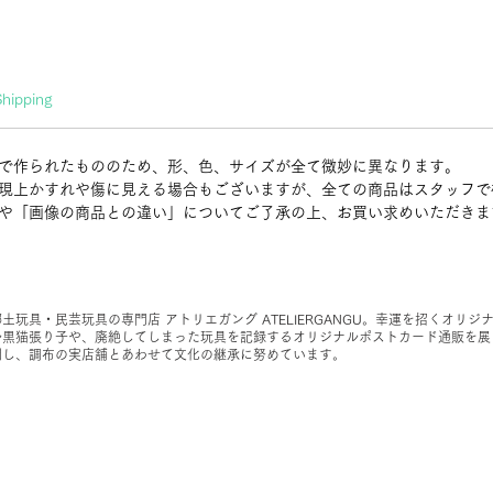
Shipping
で作られたもののため、形、色、サイズが全て微妙に異なります。
現上かすれや傷に見える場合もございますが、全ての商品はスタッフで
や「画像の商品との違い」についてご了承の上、お買い求めいただきま
郷土玩具・民芸玩具の専門店 アトリエガング ATELIERGANGU。幸運を招くオリジ
ル黒猫張り子や、廃絶してしまった玩具を記録するオリジナルポストカード通販を展
開し、調布の実店舗とあわせて文化の継承に努めています。