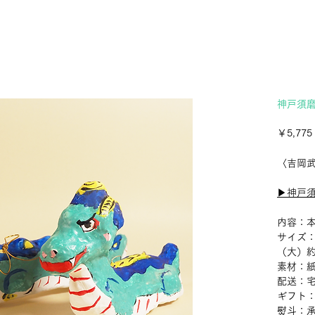
神戸須
￥5,775
〈吉岡
▶︎神戸
内容：本
サイズ：
（大）約6
素材：
配送：
ギフト
熨斗：