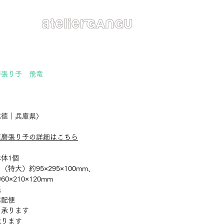
磨張り子 飛竜
価
格
武徳｜兵庫県〉
須磨張り子の詳細はこちら
体1個
（特大）約95×295×100mm、
0×210×120mm
紙
宅配便
：承ります
承ります