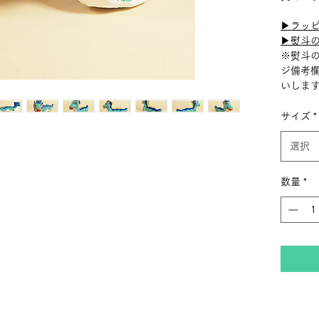
▶︎ラッ
▶︎熨斗
※熨斗
ジ備考
いしま
サイズ
*
選択
数量
*