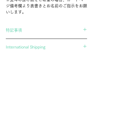
ジ備考欄より表書きとお名前のご指示をお願
いします。
特記事項
当店の商品は職人さんによる手作業で作られ
International Shipping
たもののため、形、色、サイズが全て微妙に
異なります。
If you wish to ship overseas, please contact
商品は一つ一つ風合いが異なり、表現上かす
us in advance.
れや傷に見える場合もございますが、全ての
▶︎Contact Form
商品はスタッフで検品し、問題が無いと判断
したものだけを扱っております。「個体差」
や「画像の商品との違い」についてご了承の
郷土玩具・民芸玩具の専門店 アトリエガング
上、お買い求めいただきますようお願い申し
ATELIERGANGU。幸運を招くオリジナル黒猫張り子や、
上げます。
廃絶してしまった玩具を記録するオリジナルポストカード
通販を展開し、調布の実店舗とあわせて文化の継承に努め
ています。
SHOPPING INFO