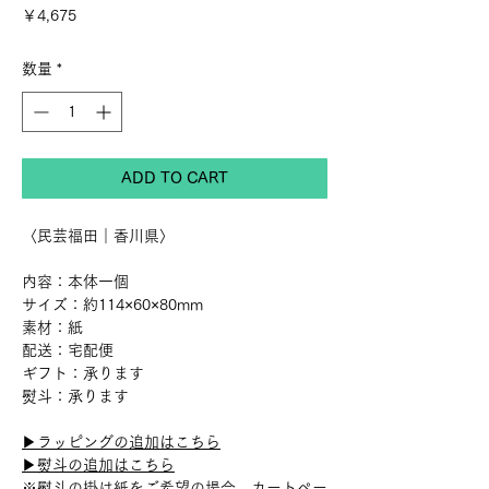
価
￥4,675
格
数量
*
ADD TO CART
〈民芸福田｜香川県〉
内容：本体一個
サイズ：約114×60×80mm
素材：紙
配送：宅配便
ギフト：承ります
熨斗：承ります
▶︎ラッピングの追加はこちら
▶︎熨斗の追加はこちら
※熨斗の掛け紙をご希望の場合、カートペー