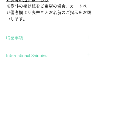
※熨斗の掛け紙をご希望の場合、カートペー
ジ備考欄より表書きとお名前のご指示をお願
いします。
特記事項
当店の商品は職人さんによる手作業で作られ
International Shipping
たもののため、形、色、サイズが全て微妙に
異なります。
If you wish to ship overseas, please contact
商品は一つ一つ風合いが異なり、表現上かす
us in advance.
れや傷に見える場合もございますが、全ての
▶︎Contact Form
商品はスタッフで検品し、問題が無いと判断
したものだけを扱っております。「個体差」
や「画像の商品との違い」についてご了承の
郷土玩具・民芸玩具の専門店 アトリエガング
上、お買い求めいただきますようお願い申し
ATELIERGANGU。幸運を招くオリジナル黒猫張り子や、
上げます。
廃絶してしまった玩具を記録するオリジナルポストカード
通販を展開し、調布の実店舗とあわせて文化の継承に努め
ています。
SHOPPING INFO