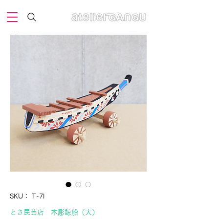
SKU： T-7l
とさ民芸店 木彫鯨船（大）