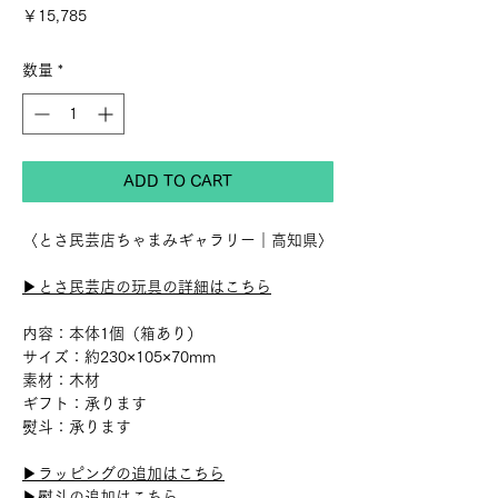
価
￥15,785
格
数量
*
ADD TO CART
〈とさ民芸店ちゃまみギャラリー｜高知県〉
▶︎とさ民芸店の玩具の詳細はこちら
内容：本体1個（箱あり）
サイズ：約230×105×70mm
素材：木材
ギフト：承ります
熨斗：承ります
▶︎ラッピングの追加はこちら
▶︎熨斗の追加はこちら