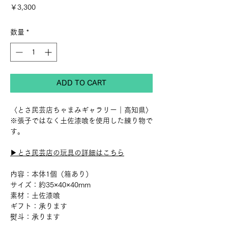
価
￥3,300
格
数量
*
ADD TO CART
〈とさ民芸店ちゃまみギャラリー｜高知県〉
※張子ではなく土佐漆喰を使用した練り物で
す。
▶︎とさ民芸店の玩具の詳細はこちら
内容：本体1個（箱あり）
サイズ：約35×40×40mm
素材：土佐漆喰
ギフト：承ります
熨斗：承ります