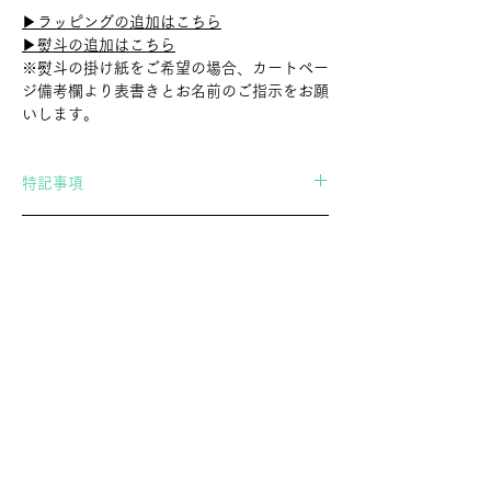
▶︎ラッピングの追加はこちら
▶︎熨斗の追加はこちら
※熨斗の掛け紙をご希望の場合、カートペー
ジ備考欄より表書きとお名前のご指示をお願
いします。
特記事項
当店の商品は職人さんによる手作業で作られ
International Shipping
たもののため、形、色、サイズが全て微妙に
異なります。
If you wish to ship overseas, please contact
商品は一つ一つ風合いが異なり、表現上かす
us in advance.
れや傷に見える場合もございますが、全ての
▶︎Contact Form
商品はスタッフで検品し、問題が無いと判断
したものだけを扱っております。「個体差」
や「画像の商品との違い」についてご了承の
郷土玩具・民芸玩具の専門店 アトリエガング
上、お買い求めいただきますようお願い申し
ATELIERGANGU。幸運を招くオリジナル黒猫張り子や、
上げます。
廃絶してしまった玩具を記録するオリジナルポストカード
通販を展開し、調布の実店舗とあわせて文化の継承に努め
ています。