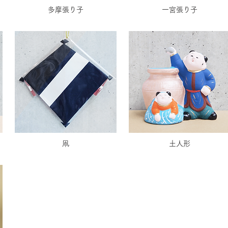
多摩張り子
一宮張り子
凧
土人形