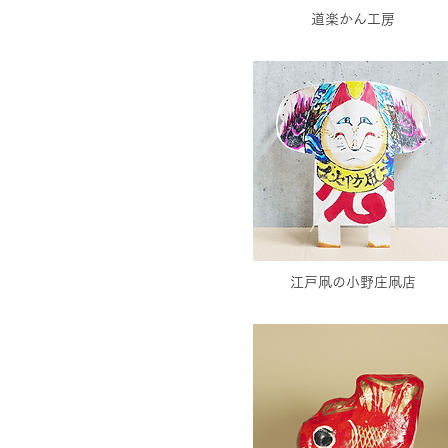
道楽かん工房
江戸凧の小野庄凧店