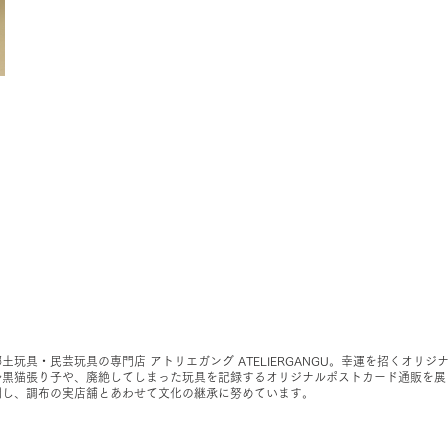
郷土玩具・民芸玩具の専門店 アトリエガング ATELIERGANGU。幸運を招くオリジ
ル黒猫張り子や、廃絶してしまった玩具を記録するオリジナルポストカード通販を展
開し、調布の実店舗とあわせて文化の継承に努めています。