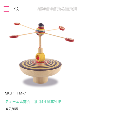
SKU： TM-7
ティーエム商会 糸引4寸風車独楽
価
￥7,865