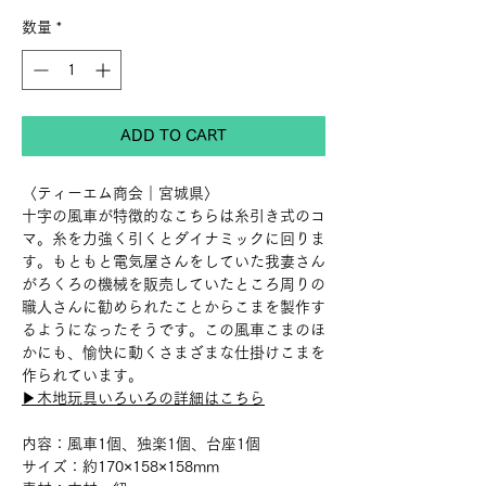
格
数量
*
ADD TO CART
〈ティーエム商会｜宮城県〉
十字の風車が特徴的なこちらは糸引き式のコ
マ。糸を力強く引くとダイナミックに回りま
す。もともと電気屋さんをしていた我妻さん
がろくろの機械を販売していたところ周りの
職人さんに勧められたことからこまを製作す
るようになったそうです。この風車こまのほ
かにも、愉快に動くさまざまな仕掛けこまを
作られています。
▶︎木地玩具いろいろの詳細はこちら
内容：風車1個、独楽1個、台座1個
サイズ：約170×158×158mm