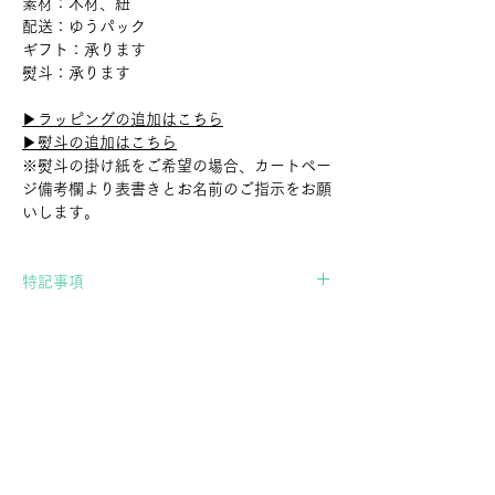
素材：木材、紐
配送：ゆうパック
ギフト：承ります
熨斗：承ります
▶︎ラッピングの追加はこちら
▶︎熨斗の追加はこちら
※熨斗の掛け紙をご希望の場合、カートペー
ジ備考欄より表書きとお名前のご指示をお願
いします。
特記事項
当店の商品は職人さんによる手作業で作られ
International Shipping
たもののため、形、色、サイズが全て微妙に
異なります。
If you wish to ship overseas, please contact
商品は一つ一つ風合いが異なり、表現上かす
us in advance.
れや傷に見える場合もございますが、全ての
▶︎Contact Form
商品はスタッフで検品し、問題が無いと判断
したものだけを扱っております。「個体差」
や「画像の商品との違い」についてご了承の