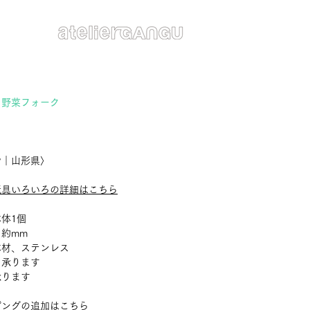
 野菜フォーク
や｜山形県〉
玩具いろいろの詳細はこちら
体1個
約mm
木材、ステンレス
：承ります
承ります
ピングの追加はこちら