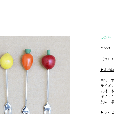
つたや
価
￥550
格
〈つた
▶︎木地
内容：本
サイズ：
素材：
ギフト
熨斗：
▶︎ラッ