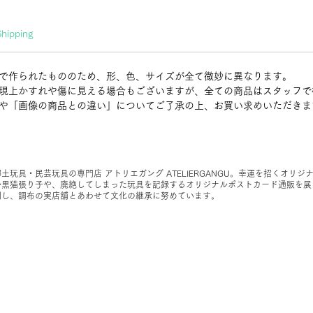
Shipping
で作られたもののため、形、色、サイズが全て微妙に異なります。
現上かすれや傷に見える場合もございますが、全ての商品はスタッフで
や「画像の商品との違い」についてご了承の上、お買い求めいただきま
郷土玩具・民芸玩具の専門店 アトリエガング ATELIERGANGU。幸運を招くオリジ
ル黒猫張り子や、廃絶してしまった玩具を記録するオリジナルポストカード通販を展
開し、調布の実店舗とあわせて文化の継承に努めています。