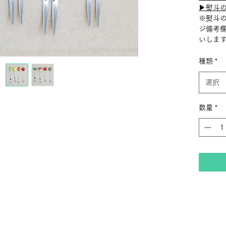
▶︎熨斗
※熨斗
ジ備考
いしま
種類
*
選択
数量
*