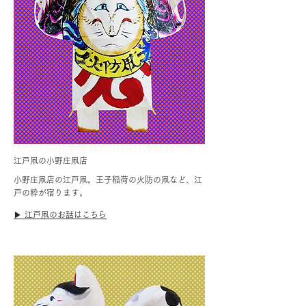
江戸凧の小野庄凧店
小野庄凧店の江戸凧。王子稲荷の火防の凧など、江
戸の粋が宿ります。
▶︎ 江戸凧のお話はこちら