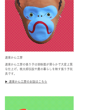
道楽かん工房
道楽かん工房の張り子は胡粉面が滑らかで大変上質
な仕上げ。桃太郎伝説や農の暮らしを映す張り子玩
具です。
▶︎ 道楽かん工房のお話はこちら